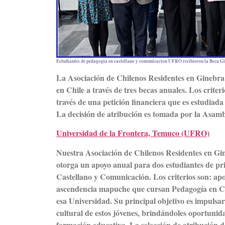
Estudiantes de pedagogia en castellano y comunicacion UFRO recibieron la Beca G
La Asociación de Chilenos Residentes en Ginebra
en Chile a través de tres becas anuales. Los criter
través de una petición financiera que es estudiada
La decisión de atribución es tomada por la Asamb
Universidad de la Frontera, Temuco (UFRO)
Nuestra Asociación de Chilenos Residentes en Gi
otorga un apoyo anual para dos estudiantes de p
Castellano y Comunicación. Los criterios son: apo
ascendencia mapuche que cursan Pedagogía en C
esa Universidad. Su principal objetivo es impulsar
cultural de estos jóvenes, brindándoles oportuni
formación educativa. La selección de atribución de